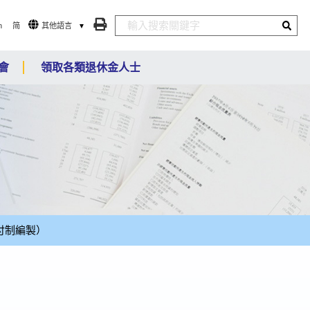
n
简
其他語言
會
領取各類退休金人士
付制編製）