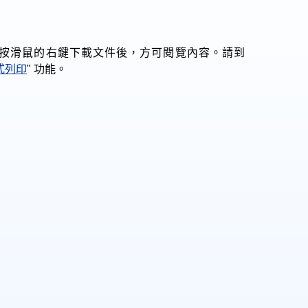
以下，則須按滑鼠的右鍵下載文件後，方可閱覽內容。請到
式列印
" 功能。