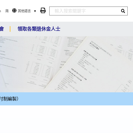
n
简
其他語言
會
領取各類退休金人士
付制編製）