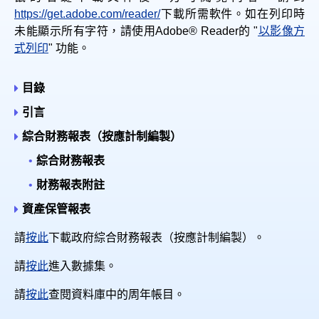
https://get.adobe.com/reader/
下載所需軟件。如在列印時
未能顯示所有字符，請使用Adobe® Reader的 "
以影像方
式列印
" 功能。
目錄
引言
綜合財務報表（按應計制編製）
綜合財務報表
財務報表附註
資產保管報表
請
按此
下載政府綜合財務報表（按應計制編製）。
請
按此
進入數據集。
請
按此
查閱資料庫中的周年帳目。