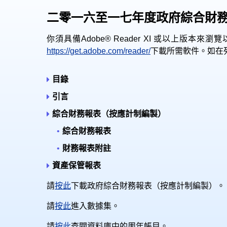
二零一六至一七年度政府綜合財
你須具備Adobe® Reader XI 或以上版
https://get.adobe.com/reader/
下載所需軟件。如在列印
目錄
引言
綜合財務報表（按應計制編製）
綜合財務報表
財務報表附註
資產保管報表
請
按此
下載政府綜合財務報表（按應計制編製）。
請
按此
進入數據集。
請
按此
查閱資料庫中的周年帳目。