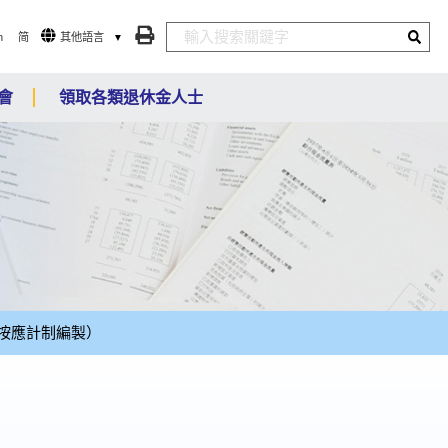
n
简
其他語言
會
領取各類退休金人士
按應計制編製）