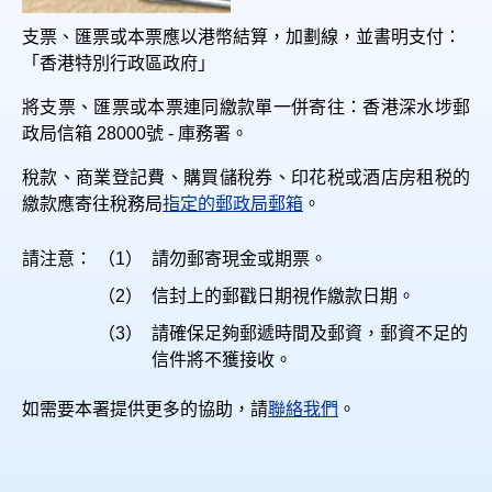
支票、匯票或本票應以港幣結算，加劃線，並書明支付：
「香港特別行政區政府」
將支票、匯票或本票連同繳款單一併寄往：香港深水埗郵
政局信箱 28000號 - 庫務署。
稅款、商業登記費、購買儲稅券、印花税或酒店房租税的
繳款應寄往稅務局
指定的郵政局郵箱
。
請注意：
（1）
請勿郵寄現金或期票。
（2）
信封上的郵戳日期視作繳款日期。
（3）
請確保足夠郵遞時間及郵資，郵資不足的
信件將不獲接收。
如需要本署提供更多的協助，請
聯絡我們
。