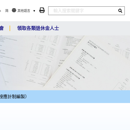
n
简
其他語言
會
領取各類退休金人士
按應計制編製）